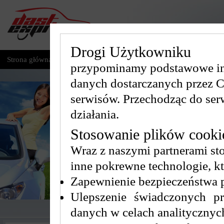
Drogi Użytkowniku
Strona główna
Nasza flota
Regulamin
Cennik
Nasi pa
przypominamy podstawowe inf
danych dostarczanych przez C
Wy
serwisów. Przechodząc do ser
działania.
Stosowanie plików cookie
Wraz z naszymi partnerami stos
inne pokrewne technologie, kt
Zapewnienie bezpieczeństwa p
Ulepszenie świadczonych pr
danych w celach analitycznych