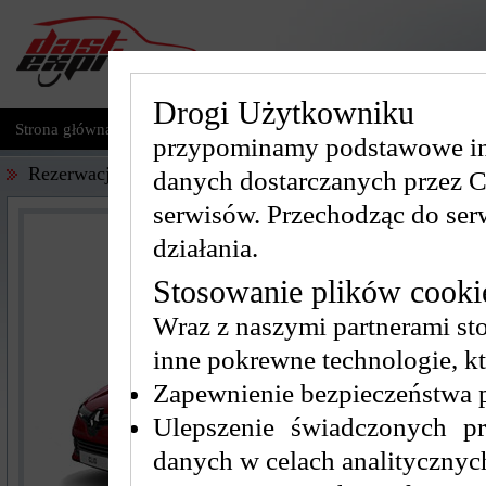
Drogi Użytkowniku
Strona główna
Nasza flota
Regulamin
Cennik
Nasi pa
przypominamy podstawowe inf
Rezerwacja
danych dostarczanych przez C
serwisów. Przechodząc do ser
działania.
Stosowanie plików cookie
Wraz z naszymi partnerami stos
inne pokrewne technologie, kt
Zapewnienie bezpieczeństwa p
Ulepszenie świadczonych pr
danych w celach analitycznych